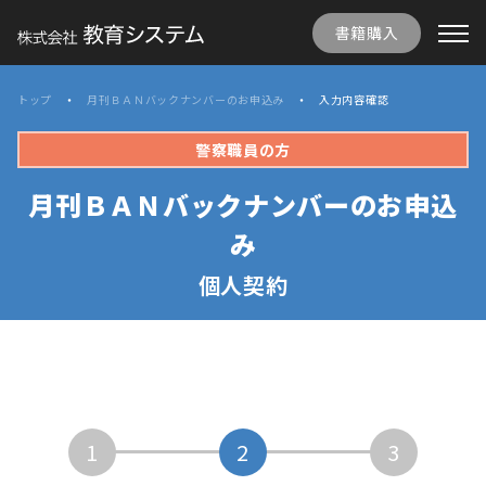
書籍購入
トップ
月刊ＢＡＮバックナンバーのお申込み
入力内容確認
警察職員
の方
月刊ＢＡＮバックナンバーのお申込
み
個人契約
1
2
3