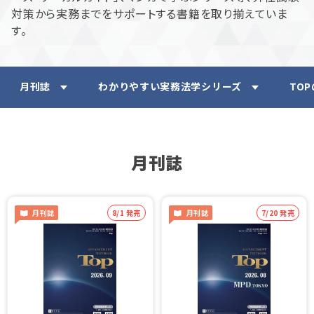
対策から実務までをサポートする書籍を取り揃えていま
す。
月刊誌
わかりやすい実務法学シリーズ
TO
月刊誌
月刊誌
8/1 発売
月刊誌
7/20 発売