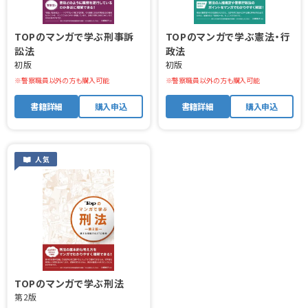
TOPのマンガで学ぶ刑事訴
TOPのマンガで学ぶ憲法・行
訟法
政法
初版
初版
※警察職員以外の方も購入可能
※警察職員以外の方も購入可能
書籍詳細
購入申込
書籍詳細
購入申込
人気
TOPのマンガで学ぶ刑法
第2版