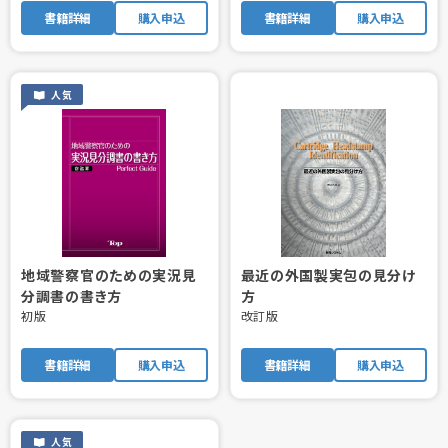
書籍詳細
購入申込
書籍詳細
購入申込
人気
地域警察官のための実況見
最近の外国製実包の見分け
分調書の書き方
方
初版
改訂版
書籍詳細
購入申込
書籍詳細
購入申込
人気