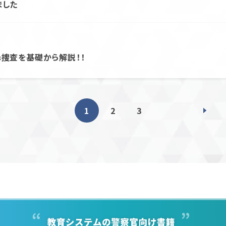
ました
罪捜査を基礎から解説！！
1
2
3