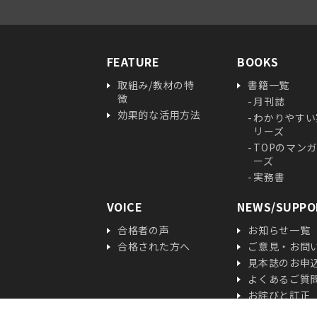
FEATURE
BOOKS
取組み/教材の特
書籍一覧
徴
月刊誌
効果的な活用方法
わかりやすい
リーズ
TOPのマン
ーズ
実務書
VOICE
NEWS/
SUPPO
合格者の声
お知らせ一覧
合格された方へ
ご意見・お問
見本誌のお申
よくあるご質
お詫びと訂正
定期購読の変
ved.