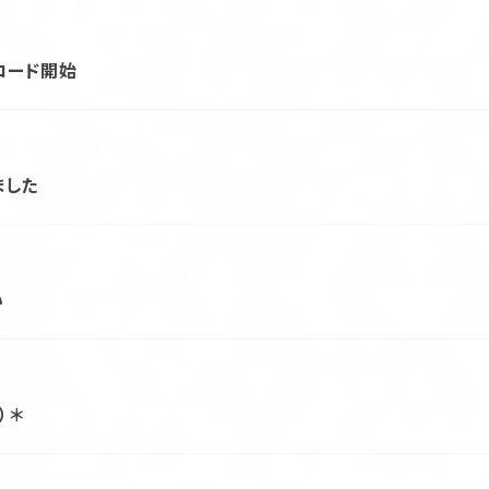
ンロード開始
ました
い
）＊