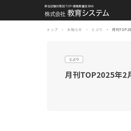
昇任試験対策誌 TOP・情報教養誌 BAN
トップ
お知らせ
とぷり
月刊TOP
とぷり
月刊TOP2025