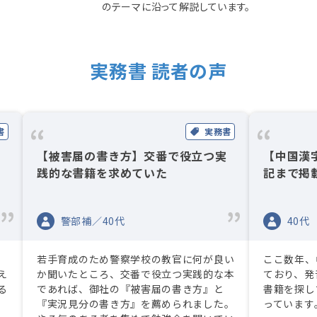
のテーマに沿って解説しています。
実務書 読者の声
書
実務書
利
【被害届の書き方】交番で役立つ実
【中国漢
践的な書籍を求めていた
記まで掲
警部補／40代
40代
若手育成のため警察学校の教官に何が良い
ここ数年、
え
か聞いたところ、交番で役立つ実践的な本
ており、発
る
であれば、御社の『被害届の書き方』と
書籍を探し
『実況見分の書き方』を薦められました。
っています