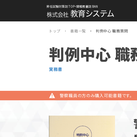
昇任試験対策誌 TOP・情報教養誌 BAN
トップ
書籍一覧
判例中心 職務質問
判例中心 職
実務書
警察職員の方のみ購入可能書籍です。