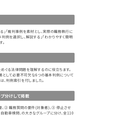
げる」「裁判事例を素材とし、実際の職務執行に
本判例を選択し、解説する」「わかりやすく簡明
す。
をめぐる法律問題を理解するのに役立ちます。
拠として必要不可欠な6つの基本判例について
には、判例索引を付しました。
ープ分けして掲載
、② 職務質問の要件(対象者)、③ 停止させ
⑦ 自動車検問、の大きなグループに分け、全110