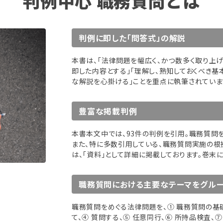
判例中心 職務質問とは
判例に即した「問答式」の解説
本書は、「法律問題を幅広く、かつ数多く取り上
即した内容とする」「理解し、熟知しておくべき基
な解説を心掛ける」ことを重点に執筆されていま
豊富な掲載判例
本書本文中では、93件の判例を引用。職務質問
また、特に多数引用している、職務質問実施の根
は、「資料」として詳細に掲載しております。巻末
職務質問における主要なテーマをグル
職務質問をめぐる法律問題を、① 職務質問の基礎
て、④ 質問する、⑤ 任意同行、⑥ 所持品検査、