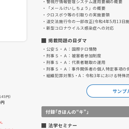
警視庁情報管理システム運用要綱の概要
「メールけいしちょう」の概要
クロスボウ等の引取りの実施要領
道交法施行令の一部改正(令和4年5月13日
新型コロナウイルス感染症への対応
掲載問題の目ダマ
公安Ｓ・Ａ：国際テロ情勢
刑事Ｓ・Ａ：被害者参加制度
刑事Ｓ・Ａ：代表者聴取の運用
刑事Ｓ・Ａ：事件関係者の個人特定事項の
組織犯罪対策S・A：令和3年における特殊
サンプル
145円）
0円
付録「きほんの“キ”」
ん
法学セミナー