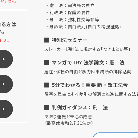
いません。
憲 法：司法権の独立
行政法：保護の要件
刑 法：強制性交等罪等
れる方は
刑訴法：自白法則(自白の補強証拠)
い。
特別法セミナー
せん。
ストーカー規制法に規定する「つきまとい等」
マンガでTRY 法学論文：憲 法
居住・移転の自由と暴力団事務所の排除活動
5分でわかる！重要 新・改正法令
障害を理由とする差別の解消の推進に関する法
判例ガイダンス：刑 法
あおり運転と未必の故意
（最高裁令和2.7.31決定）