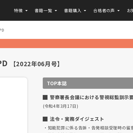
特徴
書籍一覧
書籍購入
合格者の声
お
PD
PD
【2022年06月号】
TOP本誌
警察署長会議における警視総監訓示
(令和4年3月17日)
法令・実務ダイジェスト
知能犯罪に係る告訴・告発相談受理時の留