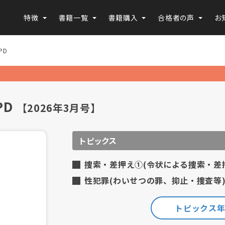
特徴
書籍一覧
書籍購入
合格者の声
お
PD
PD
【2026年3月号】
トピックス
捜索・差押え①(令状による捜索・差
性犯罪(わいせつの罪、抑止・捜査等
トピックス