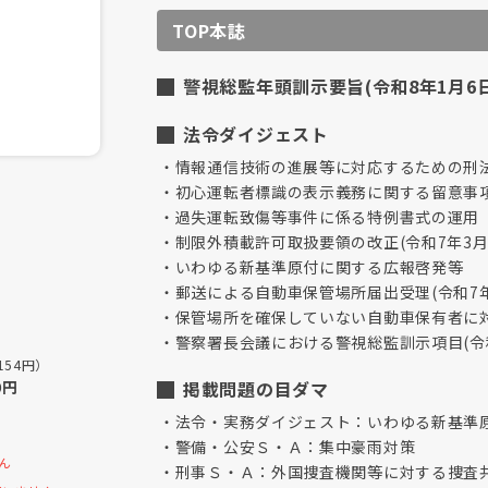
TOP本誌
警視総監年頭訓示要旨(令和8年1月6日
法令ダイジェスト
情報通信技術の進展等に対応するための刑
初心運転者標識の表示義務に関する留意事
過失運転致傷等事件に係る特例書式の運用
制限外積載許可取扱要領の改正(令和7年3月
いわゆる新基準原付に関する広報啓発等
郵送による自動車保管場所届出受理(令和7年
保管場所を確保していない自動車保有者に
警察署長会議における警視総監訓示項目(令和
154円）
0円
掲載問題の目ダマ
法令・実務ダイジェスト：いわゆる新基準
警備・公安Ｓ・Ａ：集中豪雨対策
ん
刑事Ｓ・Ａ：外国捜査機関等に対する捜査