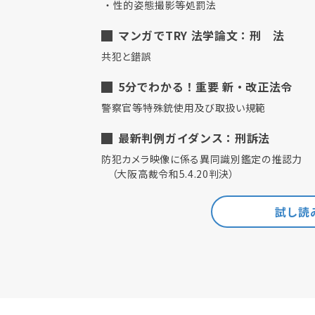
性的姿態撮影等処罰法
マンガでTRY 法学論文：刑 法
共犯と錯誤
5分でわかる！重要 新・改正法令
警察官等特殊銃使用及び取扱い規範
最新判例ガイダンス：刑訴法
防犯カメラ映像に係る異同識別鑑定の推認力
（大阪高裁令和5.4.20判決）
試し読み