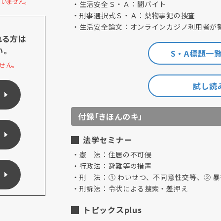
いません。
生活安全Ｓ・Ａ：闇バイト
刑事選択式Ｓ・Ａ：薬物事犯の捜査
生活安全論文：オンラインカジノ利用者が
れる方は
い。
S・A標題一
せん。
試し読み
付録「きほんのキ」
法学セミナー
憲 法：住居の不可侵
行政法：避難等の措置
刑 法：① わいせつ、不同意性交等、② 
刑訴法：令状による捜索・差押え
トピックスplus