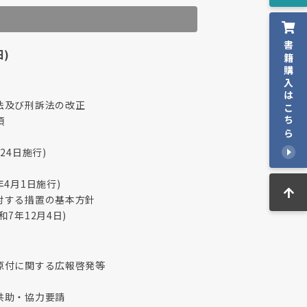
書籍購入はこちら
)
法及び刑訴法の改正
項
24日施行)
4月1日施行)
対する措置の基本方針
7年12月4日)
原付に関する広報啓発等
共助・協力要請