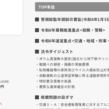
TOP本誌
警視総監年頭訓示要旨(令和6年1月5日
令和6年業務推進重点<総務・警務>
令和6年運営重点<交通・地域・刑事
法令ダイジェスト
オウム真理教の歴史(設立から地下鉄サリン
取調べの録音・録画の実施要領
私物機器等の排除及びウイルス感染防止対
自動運転の公道実証実験に係る道路使用許
特別要注意者の処遇
145円）
0円
悪質な選挙違反の形態
掲載問題の目ダマ
ん
交通Ｓ・Ａ：安全運転管理者に対するアル