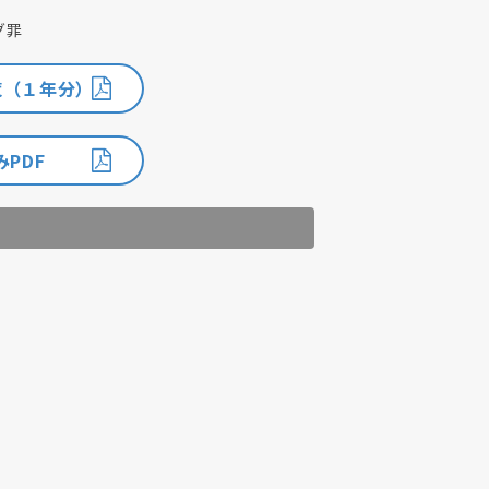
グ罪
覧（１年分）
PDF