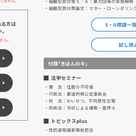
いません。
組織犯罪対策Ｓ・Ａ：暴力団等の実態解明
組織犯罪対策論文：マネー・ローンダリン
れる方は
S・A標題一
い。
せん。
試し読み
付録「きほんのキ」
法学セミナー
憲 法：住居の不可侵
行政法：都道府県公安委員会
刑 法：わいせつ、不同意性交等
刑訴法：令状による捜索・差押え
トピックスplus
性的姿態撮影等処罰法