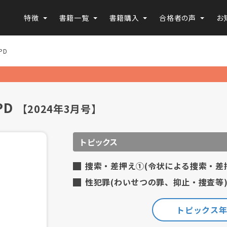
特徴
書籍一覧
書籍購入
合格者の声
お
PD
PD
【2024年3月号】
トピックス
捜索・差押え①(令状による捜索・差
性犯罪(わいせつの罪、抑止・捜査等
トピックス